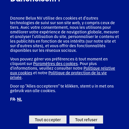
Objet
Danone Belux NV utilise des cookies et d'autres
technologies de suivi sur son site web, y compris ceux de
tiers. Avec votre consentement, nous les utilisons pour
améliorer votre expérience de navigation globale, mesurer
Message (Ajoutez la date « À consommer jusqu’au » dans le message
*
et analyser l'utilisation du site, personnaliser le contenu et
en cas de défaut du produit)
les publicités en fonction de vos intérêts (sur notre site et
sur d'autres sites), et vous offrir des fonctionnalités
disponibles sur les réseaux sociaux.
Vous pouvez gérer vos préférences à tout moment en
cliquant sur
Paramètres des cookies
. Pour plus
Ajouter des fichiers [5MB max - PDF, JPG, PNG]
d'informations, veuillez consulter notre
Politique relative
aux cookies
et notre
Politique de protection de la vie
privée
.
Les fichiers doivent être au format JPG, PNG ou PDF et
ne doivent pas dépasser 5 Mo.
Door op "Alles accepteren" te klikken, stemt u in met ons
gebruik van alle cookies.
Je donne expressément mon consentement à Danone pour le
FR·
NL
traitement de mes données personelles, y compris d’éventuelles
données de santé, que je communique via ce formulaire aux fins du
suivi de ma demande. Pour plus d’informations sur le traitement de
vos données personelles, veuillez consulter notre
Déclaration de
protection des données
. Si vous souhaitez exercer vos droits, veuillez
Tout accepter
Tout refuser
remplir le
formulaire en ligne
.