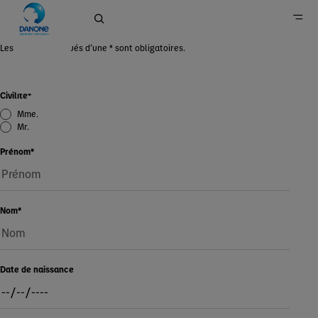
Les champs marqués d’une * sont obligatoires.
Danone en Belgique
Civilité
*
Contact
Mme.
Mr.
Prénom
*
Nom
*
Date de naissance