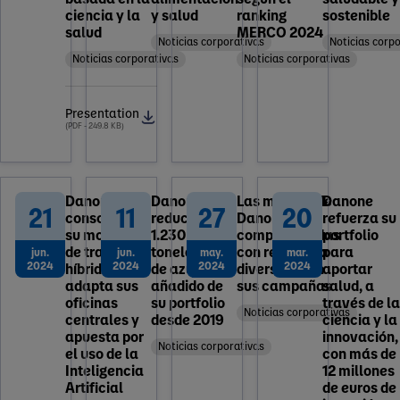
ciencia y la
y salud
ranking
sostenible
salud
MERCO 2024
Noticias corporativas
Noticias corp
Noticias corporativas
Noticias corporativas
Presentation
(PDF - 249.8 KB)
Danone
Danone
Las marcas de
Danone
21
11
27
20
consolida
reduce
Danone,
refuerza su
su modelo
1.230
comprometidas
portfolio
de trabajo
toneladas
con reflejar la
para
jun.
jun.
may.
mar.
2024
2024
2024
2024
híbrido,
de azúcar
diversidad en
aportar
adapta sus
añadido de
sus campañas
salud, a
oficinas
su portfolio
través de la
Noticias corporativas
centrales y
desde 2019
ciencia y la
apuesta por
innovación,
Noticias corporativas
el uso de la
con más de
Inteligencia
12 millones
Artificial
de euros de