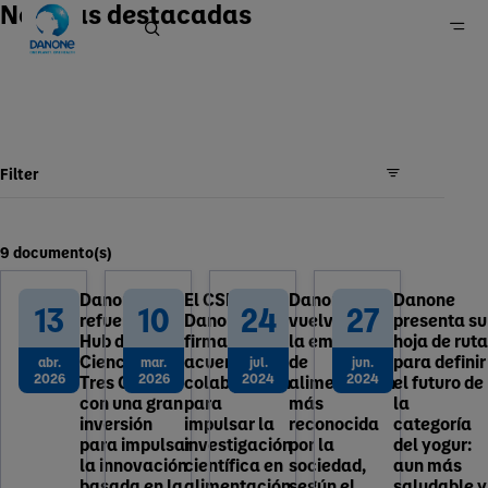
Noticias destacadas
Página principal
Prensa
Filter
9 documento(s)
Danone
El CSIC y
Danone
Danone
13
10
24
27
refuerza su
Danone
vuelve a ser
presenta su
Hub de
firman un
la empresa
hoja de ruta
Ciencia en
acuerdo de
de
para definir
abr.
mar.
jul.
jun.
2026
2026
2024
2024
Tres Cantos
colaboración
alimentación
el futuro de
con una gran
para
más
la
inversión
impulsar la
reconocida
categoría
para impulsar
investigación
por la
del yogur:
la innovación
científica en
sociedad,
aun más
basada en la
alimentación
según el
saludable y