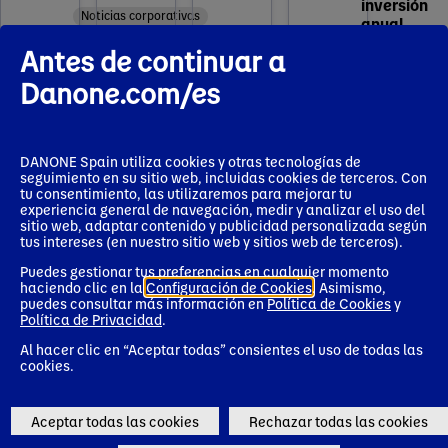
inversión
Noticias corporativas
anual
Antes de continuar a
Noticias corp
Danone.com/es
Danone
31
presenta
BeWell, el
DANONE Spain utiliza cookies y otras tecnologías de
seguimiento en su sitio web, incluidas cookies de terceros. Con
programa
ago.
tu consentimiento, las utilizaremos para mejorar tu
2023
de
experiencia general de navegación, medir y analizar el uso del
bienestar
sitio web, adaptar contenido y publicidad personalizada según
integral
tus intereses (en nuestro sitio web y sitios web de terceros).
para cuidar
Puedes gestionar tus preferencias en cualquier momento
a sus cerca
haciendo clic en la
Configuración de Cookies
. Asimismo,
de 2.000
puedes consultar más información en
Política de Cookies
y
empleados
Política de Privacidad
.
en España
Al hacer clic en “Aceptar todas” consientes el uso de todas las
Noticias corporativas
cookies.
Mostrar más
Aceptar todas las cookies
Rechazar todas las cookies