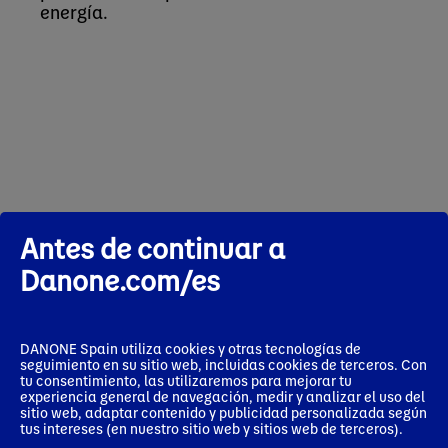
energía.
Sala de prensa
Antes de continuar a
Danone.com/es
DANONE Spain utiliza cookies y otras tecnologías de
seguimiento en su sitio web, incluidas cookies de terceros. Con
tu consentimiento, las utilizaremos para mejorar tu
experiencia general de navegación, medir y analizar el uso del
Press release
Press release
Pres
sitio web, adaptar contenido y publicidad personalizada según
25 junio 2026
16 junio 2026
10 jun
tus intereses (en nuestro sitio web y sitios web de terceros).
La microbiota se
La presión
Activ