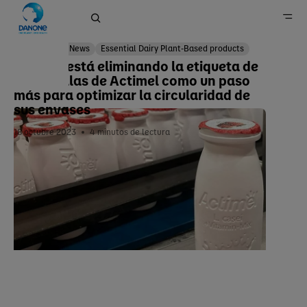
Local News
Essential Dairy Plant-Based products
Danone está eliminando la etiqueta de
las botellas de Actimel como un paso
Página principal
más para optimizar la circularidad de
sus envases
Prensa
18 octubre 2023
4
minutos de lectura