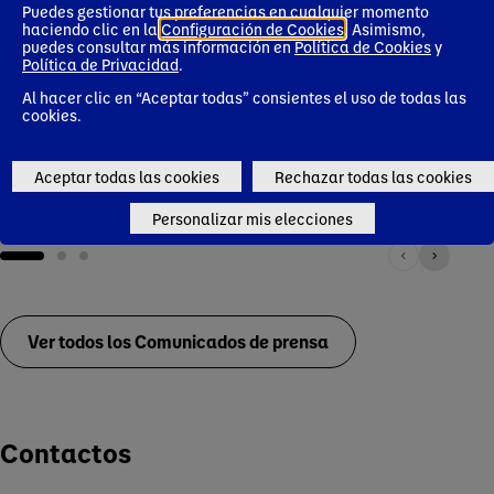
consolida como
económica influye
may
Puedes gestionar tus preferencias en cualquier momento
aliada de la
en la compra del
inve
haciendo clic en la
Configuración de Cookies
. Asimismo,
longevidad: dieta,
80% de las
cient
puedes consultar más información en
Política de Cookies
y
Política de Privacidad
.
fermentados y
familias
micro
hábitos diarios, las
españolas, aunque
en E
Al hacer clic en “Aceptar todas” consientes el uso de todas las
claves según los
no renuncian a una
cookies.
expertos
alimentación de
calidad
Essential Dairy Plant-Based products
Aceptar todas las cookies
Rechazar todas las cookies
Essential Dairy Plant-B
Personalizar mis elecciones
Ver todos los Comunicados de prensa
Contactos