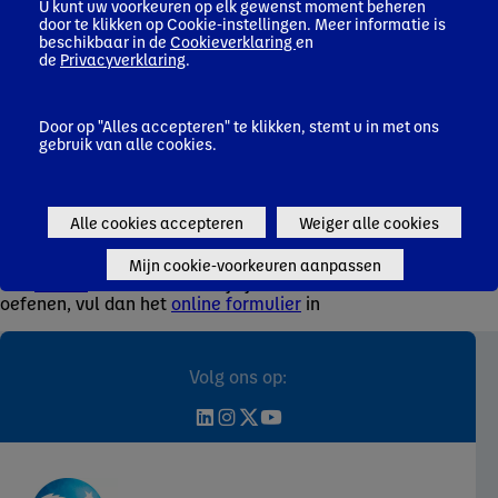
U kunt uw voorkeuren op elk gewenst moment beheren
door te klikken op Cookie-instellingen. Meer informatie is
beschikbaar in de
Cookieverklaring
en
de
Privacyverklaring
.
Door op "Alles accepteren" te klikken, stemt u in met ons
gebruik van alle cookies.
Verzenden
Alle cookies accepteren
Weiger alle cookies
Je kan op elk moment je toestemming intrekken door
Mijn cookie-voorkeuren aanpassen
een
e-mail
te sturen. Indien je jouw rechten wenst uit te
oefenen, vul dan het
online formulier
in
Volg ons op: