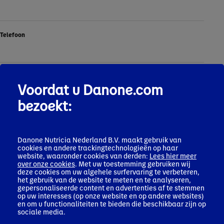
Telefoon
Onderwerp
Voordat u Danone.com
bezoekt:
Bericht
*
Danone Nutricia Nederland B.V. maakt gebruik van
cookies en andere trackingtechnologieën op haar
website, waaronder cookies van derden:
Lees hier meer
over onze cookies
. Met uw toestemming gebruiken wij
Bestanden toevoegen [5MB max - PDF, JPG, PNG]
deze cookies om uw algehele surfervaring te verbeteren,
het gebruik van de website te meten en te analyseren,
Het bestand kon niet geüpload worden. Bestanden
gepersonaliseerde content en advertenties af te stemmen
op uw interesses (op onze website en op andere websites)
dienen in het formaat JPG, PNG of PDF te zijn en mogen
en om u functionaliteiten te bieden die beschikbaar zijn op
niet groter zijn dan 5mb.
sociale media.