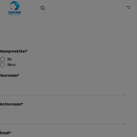
Contact
Home
Contact
Aanspreektitel
*
Contact
Mr.
Mevr.
Voornaam
*
Achternaam
*
Email
*