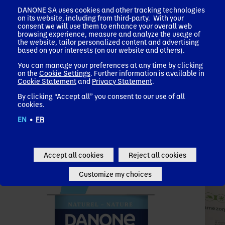
✕
DANONE SA uses cookies and other tracking technologies
Onze missie
on its website, including from third-party. With your
We’ve detected your market and
GEZONDHEID DOOR MIDDEL VAN VOEDING NAAR
consent we will use them to enhance your overall web
browsing experience, measure and analyze the usage of
ZOVEEL MOGELIJK MENSEN BRENGEN
language as:
the website, tailor personalized content and advertising
based on your interests (on our website and others).
United States - English
Zoeken op onderwerp of artikel
You can manage your preferences at any time by clicking
on the
Cookie Settings
. Further information is available in
Cookie Statement
and
Privacy Statement
.
Go to Danone Global (EN)
Scroll om te ontdekken
By clicking “Accept all” you consent to our use of all
Danone, een wereldwijd toonaangevend voedings- en
cookies.
Remember my choice
drankenbedrijf, aanwezig in meer dan 120 landen en met de
essentiële business lines zoals Waters en Early Life
EN
•
FR
Nutrition.
Nieuws
Ons laatste nieuws
Accept all cookies
Reject all cookies
Customize my choices