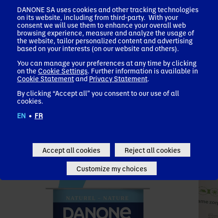
✕
DANONE SA uses cookies and other tracking technologies
Onze missie
on its website, including from third-party. With your
We’ve detected your market and
GEZONDHEID DOOR MIDDEL VAN VOEDING NAAR
consent we will use them to enhance your overall web
browsing experience, measure and analyze the usage of
ZOVEEL MOGELIJK MENSEN BRENGEN
language as:
the website, tailor personalized content and advertising
based on your interests (on our website and others).
United States - English
Zoeken op onderwerp of artikel
You can manage your preferences at any time by clicking
on the
Cookie Settings
. Further information is available in
Cookie Statement
and
Privacy Statement
.
Go to Danone Global (EN)
Scroll om te ontdekken
By clicking “Accept all” you consent to our use of all
Danone, een wereldwijd toonaangevend voedings- en
cookies.
Remember my choice
drankenbedrijf, aanwezig in meer dan 120 landen en met de
essentiële business lines zoals Waters en Early Life
EN
•
FR
Nutrition.
Nieuws
Ons laatste nieuws
Accept all cookies
Reject all cookies
Customize my choices