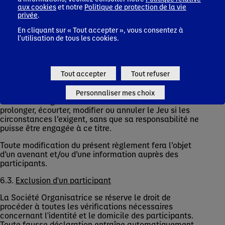
aux cookies
et notre
Politique de protection de la vie
La Société Organisatrice ne saurait être tenue pour
privée
.
responsable d'une perte de données ou d'une
détérioration de ces données. La Société Organisatrice
En cliquant sur « Tout accepter », vous consentez à
l'utilisation de tous les cookies.
ne sauraitêtre tenue pour responsable si les données
relatives à l'inscription d'un participant ne lui
parvenaient pas pour une quelconque raison ou lui
arrivaient illisibles ou impossibles à traiter.
Tout accepter
Tout refuser
6.2.
Arrêt ou modification du Jeu
Personnaliser mes choix
La Société Organisatrice se réserve le droit de
prolonger, écourter, modifier ou annuler le Jeu si les
circonstances l’exigent, sans que sa responsabilité ne
puisse être engagée à ce titre.
Toute modification du présent règlement fera l’objet
d’un avenant et/ou d’une information auprès des
participants.
6.3.
Exclusion d'un participant
La Société Organisatrice se réserve le droit de
procéder à toutes les vérifications nécessaires
concernant l'identité et le domicile des participants.
Toute fausse déclaration entraîne automatiquement