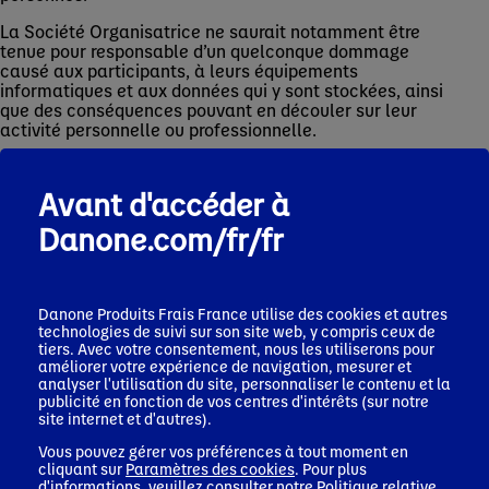
La Société Organisatrice ne saurait notamment être
tenue pour responsable d’un quelconque dommage
causé aux participants, à leurs équipements
informatiques et aux données qui y sont stockées, ainsi
que des conséquences pouvant en découler sur leur
activité personnelle ou professionnelle.
La Société Organisatrice ne saurait être tenue pour
responsable d’un quelconque problème de
Avant d'accéder à
communication, de connexion réseau, d'ordinateurs ou
de connexion défaillante. La Société Organisatrice ne
Danone.com/fr/fr
peut être tenue pour responsable du mauvais
fonctionnement du réseau social Instagram ou TikTok
pour un navigateur donné. La Société Organisatrice ne
saurait davantage être tenue pour responsable au cas
Danone Produits Frais France
utilise des cookies et autres
où un ou plusieurs participants ne pourraient parvenir à
technologies de suivi sur son site web, y compris ceux de
se connecter au réseau social Instagram ou TikTok ou
tiers. Avec votre consentement, nous les utiliserons pour
à participer au Jeu du fait de tout problème ou défaut
améliorer votre expérience de navigation, mesurer et
technique lié notamment à l'encombrement du réseau.
analyser l'utilisation du site, personnaliser le contenu et la
publicité en fonction de vos centres d'intérêts (sur notre
La Société Organisatrice ne garantit pas que la Page
site internet et d'autres).
Officielle fonctionne sans interruption ou qu'il ne
Vous pouvez gérer vos préférences à tout moment en
contient pas d'erreurs informatiques quelconques, ni
cliquant sur
Paramètres des cookies
. Pour plus
que les défauts constatés seront corrigés.
d'informations, veuillez consulter notre
Politique relative