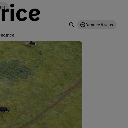
rice
 FR
Danone & vous
énatrice