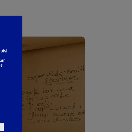
uivi
ser
os