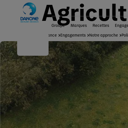
Agricul
Groupe
Marques
Recettes
Engag
Danone en France
Engagements
Notre approche
Pol