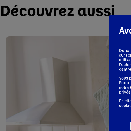
Découvrez aussi
Ava
Danon
sur so
utilis
l'util
centre
Vous p
Param
notre
privée
En cli
cookie