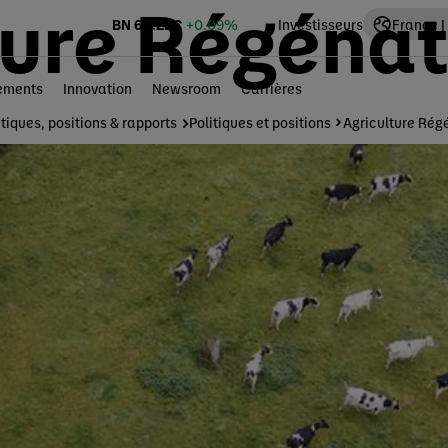
ture Régénat
BN
68.22
€
+0.09%
Investisseurs
France |
ements
Innovation
Newsroom
Carrières
itiques, positions & rapports
Politiques et positions
Agriculture Rég